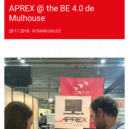
APREX @ the BE 4.0 de
Mulhouse
28 11 2018
-
ROMAIN BAUDE