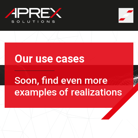
Cookies management panel
Our use cases
Soon, find even more
examples of realizations