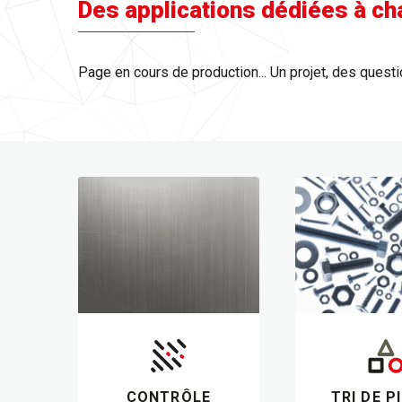
Des applications dédiées à cha
Page en cours de production... Un projet, des quest
ILS
CONTRÔLE
TRI DE P