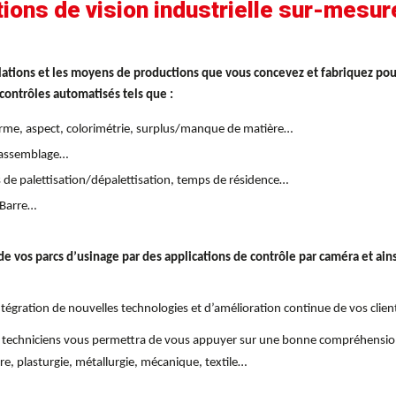
ons de vision industrielle sur-mesure
lations
et les moyens de productions que vous concevez et fabriquez pour
 contrôles automatisés tels que :
 forme, aspect, colorimétrie, surplus/manque de matière…
e, assemblage…
s de palettisation/dépalettisation, temps de résidence…
 Barre…
de vos parcs d’usinage par des applications de contrôle par caméra et ains
ntégration de nouvelles technologies et d’amélioration continue de vos clien
t de techniciens vous permettra de vous appuyer sur une bonne compréhensio
re, plasturgie, métallurgie, mécanique, textile…