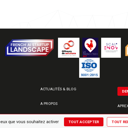
ACTUALITÉS & BLOG
DE
A PROPOS
APREX
CONTACT
RÉALI
 ceux que vous souhaitez activer
TOUT ACCEPTER
TOUT RE