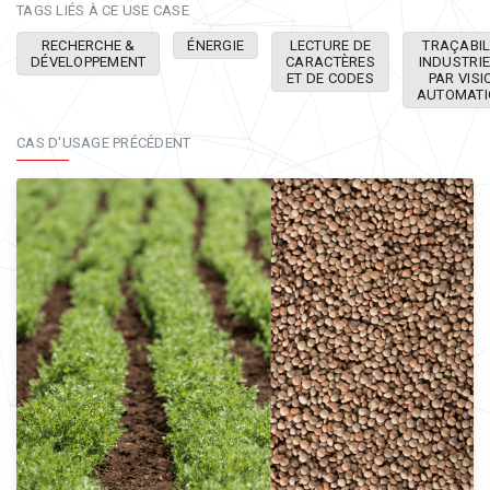
TAGS LIÉS À CE USE CASE
RECHERCHE &
ÉNERGIE
LECTURE DE
TRAÇABIL
DÉVELOPPEMENT
CARACTÈRES
INDUSTRI
ET DE CODES
PAR VISI
AUTOMATI
CAS D'USAGE PRÉCÉDENT