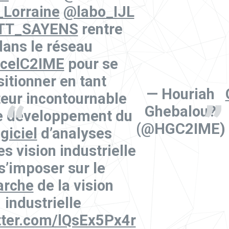
Lorraine
@labo_IJL
TT_SAYENS
rentre
dans le réseau
celC2IME
pour se
itionner en tant
— Houriah
teur incontournable
Ghebalou?
e développement du
(@HGC2IME)
giciel
d’analyses
s vision industrielle
 s’imposer sur le
rche
de la vision
industrielle
itter.com/lQsEx5Px4r