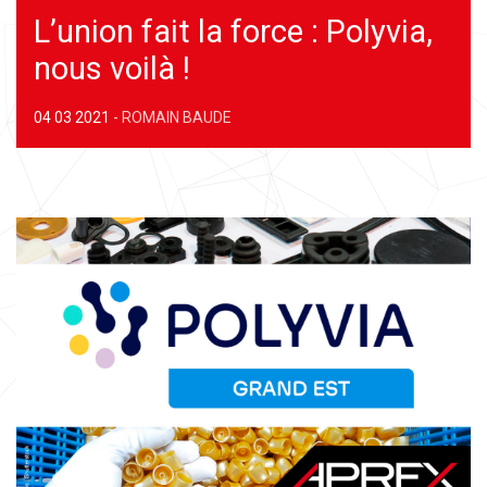
L’union fait la force : Polyvia,
nous voilà !
04 03 2021
-
ROMAIN BAUDE