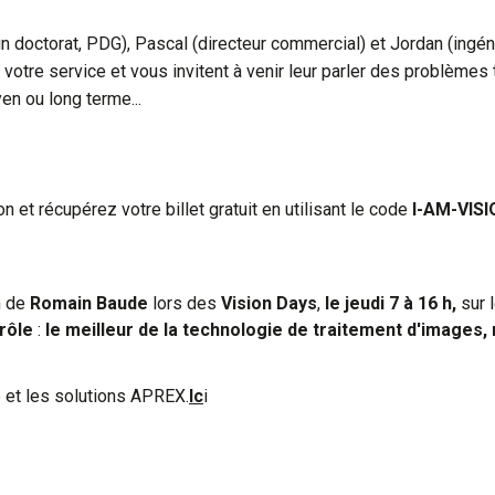
un doctorat, PDG), Pascal (directeur commercial) et Jordan (ingén
à votre service et vous invitent à venir leur parler des problème
yen ou long terme...
 et récupérez votre billet gratuit en utilisant le code
I-AM-VIS
n de
Romain Baude
lors des
Vision Days
,
le jeudi 7 à 16 h,
sur 
rôle
:
le meilleur de la technologie de traitement d'images, r
e et les solutions APREX.
Ic
i