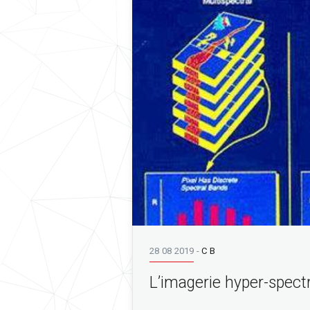
28 08 2019
-
C B
L’imagerie hyper-spect